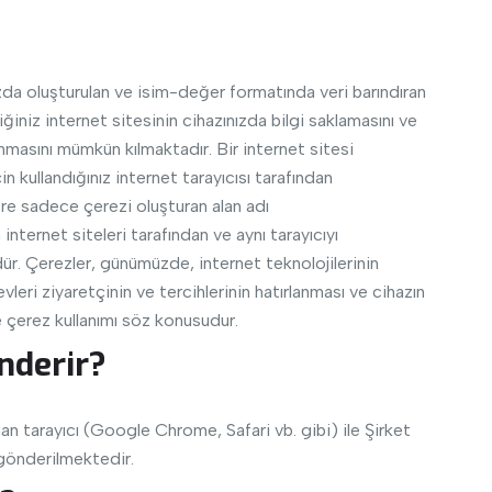
ızda oluşturulan ve isim-değer formatında veri barındıran
ğiniz internet sitesinin cihazınızda bilgi saklamasını ve
lanmasını mümkün kılmaktadır. Bir internet sitesi
n kullandığınız internet tarayıcısı tarafından
ere sadece çerezi oluşturan alan adı
internet siteleri tarafından ve aynı tarayıcıyı
r. Çerezler, günümüzde, internet teknolojilerinin
vleri ziyaretçinin ve tercihlerinin hatırlanması ve cihazın
 çerez kullanımı söz konusudur.
nderir?
nan tarayıcı (Google Chrome, Safari vb. gibi) ile Şirket
a gönderilmektedir.