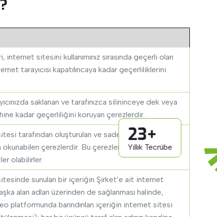
r?
 internet sitesini kullanımınız sırasında geçerli olan
ernet tarayıcısı kapatılıncaya kadar geçerliliklerini
yıcınızda saklanan ve tarafınızca silininceye dek veya
hine kadar geçerliliğini koruyan çerezlerdir.
23+
sitesi tarafından oluşturulan ve sadece bu internet
Yıllık Tecrübe
n okunabilen çerezlerdir. Bu çerezler oturum çerezleri
er olabilirler.
itesinde sunulan bir içeriğin Şirket’e ait internet
aşka alan adları üzerinden de sağlanması halinde,
deo platformunda barındırılan içeriğin internet sitesi