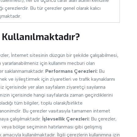
ülenmesi); her bir üçüncü taraf alan adının kendine
ı çerezlerdir. Bu tür çerezler genel olarak kalıcı
şmaktadır.
 Kullanılmaktadır?
zler, İnternet sitesinin düzgün bir şekilde çalışabilmesi,
 yararlanabilmeniz için kullanımı mecburi olan
iler saklanmamaktadır.
Performans Çerezleri:
Bu
k ve iyileştirmek için ziyaretleri ve trafik kaynaklarını
 içerisinde yer alan sayfaların ziyaretçi sayılarına
mizin içerisinde hangi sayfalarda zaman geçirdiklerini
ladığı tüm bilgiler, toplu olarak/birlikte
, anonimdir. Bu çerezler vasıtasıyla tamamen internet
aya çalışılmaktadır.
İşlevsellik Çerezleri:
Bu çerezler,
l veya bölge seçiminin hatırlanması gibi gelişmiş
amacıyla kullanılmaktadır. İlgili çerezlerin kullanımına izin