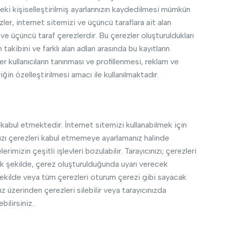
i kişiselleştirilmiş ayarlarınızın kaydedilmesi mümkün
ler, internet sitemizi ve üçüncü taraflara ait alan
il ve üçüncü taraf çerezlerdir. Bu çerezler oluşturuldukları
takibini ve farklı alan adları arasında bu kayıtların
 kullanıcıların tanınması ve profillenmesi, reklam ve
ğin özelleştirilmesi amacı ile kullanılmaktadır.
k kabul etmektedir. İnternet sitemizi kullanabilmek için
ınızı çerezleri kabul etmemeye ayarlamanız halinde
erimizin çeşitli işlevleri bozulabilir. Tarayıcınızı; çerezleri
cek şekilde, çerez oluşturulduğunda uyarı verecek
şekilde veya tüm çerezleri oturum çerezi gibi sayacak
nız üzerinden çerezleri silebilir veya tarayıcınızda
ebilirsiniz..