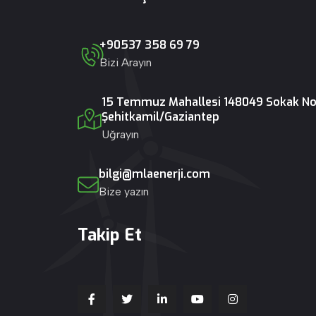
+90537 358 69 79
Bizi Arayın
15 Temmuz Mahallesi 148049 Sokak No:
Şehitkamil/Gaziantep
Uğrayın
bilgi@mlaenerji.com
Bize yazın
Takip Et