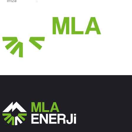
İmza :