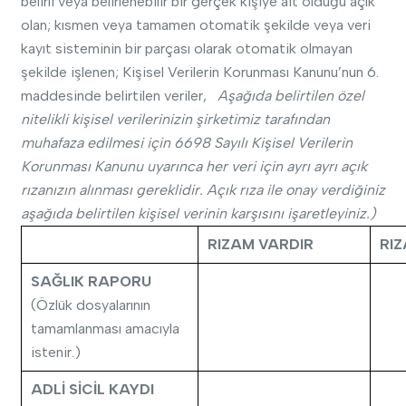
belirli veya belirlenebilir bir gerçek kişiye ait olduğu açık
olan; kısmen veya tamamen otomatik şekilde veya veri
kayıt sisteminin bir parçası olarak otomatik olmayan
şekilde işlenen; Kişisel Verilerin Korunması Kanunu’nun 6.
maddesinde belirtilen veriler,
Aşağıda belirtilen özel
nitelikli kişisel verilerinizin şirketimiz tarafından
muhafaza edilmesi için 6698 Sayılı Kişisel Verilerin
Korunması Kanunu uyarınca her veri için ayrı ayrı açık
rızanızın alınması gereklidir. Açık rıza ile onay verdiğiniz
aşağıda belirtilen kişisel verinin karşısını işaretleyiniz.)
RIZAM VARDIR
RI
SAĞLIK RAPORU
(Özlük dosyalarının
tamamlanması amacıyla
istenir.)
ADLİ SİCİL KAYDI