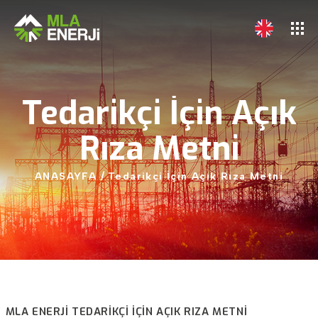
Tedarikçi
İçin
Açık
Rıza
Metni
ANASAYFA
/
Tedarikçi
İçin
Açık
Rıza
Metni
MLA ENERJİ TEDARIKÇI İÇIN AÇIK RIZA METNI