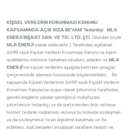
KİŞİSEL VERİLERİN KORUNMASI KANUNU
KAPSAMINDA AÇIK RIZA BEYANI
Tedarikçi
MLA
ENERJİ İNŞAAT SAN. VE TİC. LTD. ŞTİ.
(Bundan böyle
MLA ENERJİ
olarak anılacaktır.) Tarafından açıklanan
6698 sayılı Kişisel Verilerin Korunması Kanunu’na ilişkin
aydınlatma metninin tamamını okudum, anladım ve
MLA
ENERJİ’
nin kişisel verilerimi aşağıda belirtilen amaçlar
çerçevesinde işlemesi konusunda bilgilendirildim. Bu
kapsamda Kişisel Verilerimin 6698 sayılı Kişisel Verilerin
Korunması Kanunu'na uygun olarak şirketimiz tarafından,
gerekli bilgilerin yasalar gereğince muhafazası,
şirketimizin tedarikçi ya da üreticilerden ürün ve/veya
hizmet tedariki sağlaması ve/veya bu konuda sözleşmeli
ya da sözleşmesiz ticari ilişkilerin kurulması ve ifa
edilmesi, ilgili belgeleri imzalayan tarafların tespiti ve