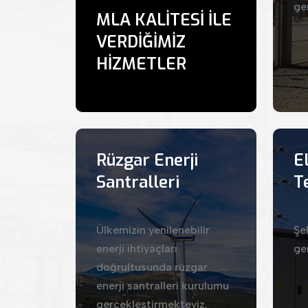
ge
MLA KALİTESİ İLE
VERDİĞİMİZ
HİZMETLER
Rüzgar Enerji
E
Santralleri
Te
Ülkemizin yenilenebilir
Şe
enerji ihtiyaçları
ge
doğrultusunda rüzgar
enerji santralleri kurulumu
gerçekleştirmekteyiz.