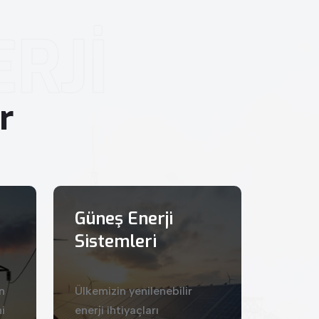
RJİ
r
Güneş Enerji
Sistemleri
n
Ülkemizin yenilenebilir
i
enerji ihtiyaçları