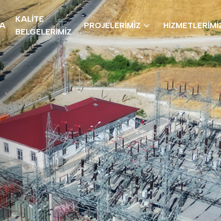
KALİTE
DA
PROJELERİMİZ
HİZMETLERİMİ
BELGELERİMİZ
ığı
e işçilikle buluşturan