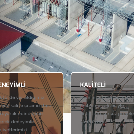
ENEYIMLI
KALITELI
ktörde yer aldığımız
Hem insan kalitesi hem 
rece kalite çıtamızı hep
malzeme kalitesiyle
ruyarak edindiğimiz
birlikte kusursuz projele
ksek deneyimle
yürütüyoruz.
aliyetlerimizi