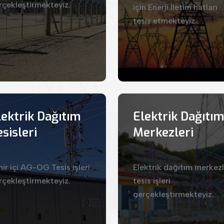
rçekleştirmekteyiz.
için Enerji İletim hatları
tesis etmekteyiz.
lektrik Dağıtım
Elektrik Dağıtım
sisleri
Merkezleri
hir içi AG-OG Tesis işleri
Elektrik dağıtım merkezl
rçekleştirmekteyiz.
tesis işleri
gerçekleştirmekteyiz.