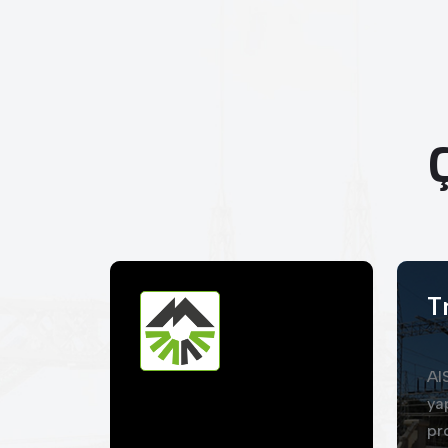
T
AI
ya
pr