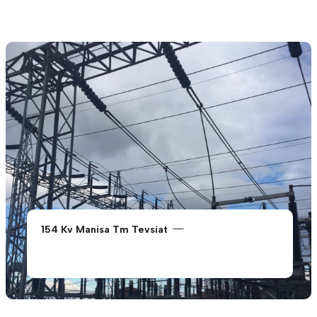
4 Adet 154 kV Trafo Merkezi Tevsiat ( 154 kV
Kayseri 3 Tm (Kayseri)