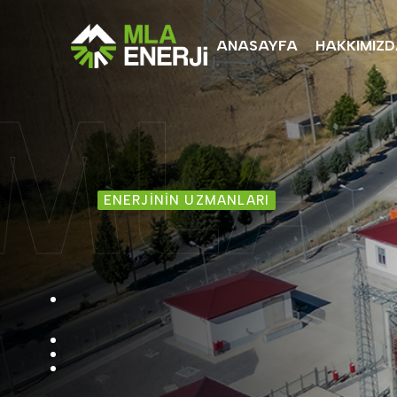
ANASAYFA
HAKKIMIZ
MLA
ENERJİNİN UZMANLARI
MLA Uzmanl
En doğru hesaplamaları kaliteli malzeme v
markayız...