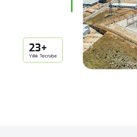
23+
Yıllık Tecrübe