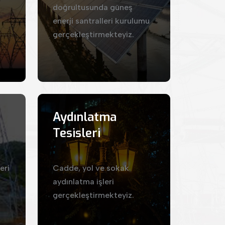
doğrultusunda güneş
enerji santralleri kurulumu
gerçekleştirmekteyiz.
Aydınlatma
Tesisleri
eri
Cadde, yol ve sokak
aydınlatma işleri
gerçekleştirmekteyiz.