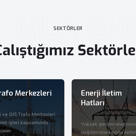
MLA ENE
SEKTÖRLER
Çalıştığımız
Sektörle
rafo Merkezleri
Enerji İletim
Hatları
S ve GIS Trafo Merkezleri
pım işleri kapsamında
Yüksek gerilim enerjisini
ojeler
dağıtım merkezine iletim