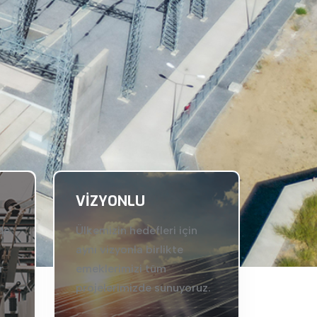
VIZYONLU
de
Ülkemizin hedefleri için
aynı vizyonla birlikte
r
emeklerimizi tüm
projelerimizde sunuyoruz.