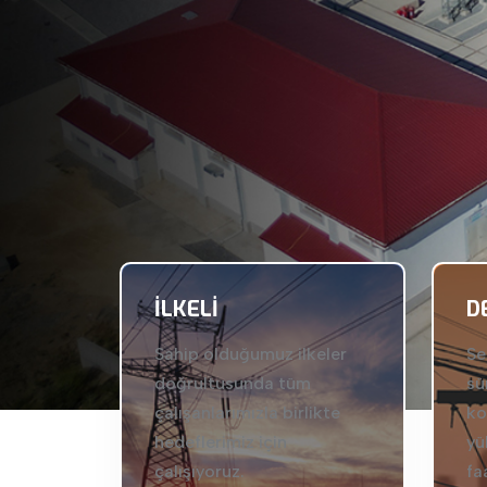
İLKELI
D
Sahip olduğumuz ilkeler
Se
doğrultusunda tüm
sü
çalışanlarımızla birlikte
ko
hedeflerimiz için
yü
çalışıyoruz.
fa