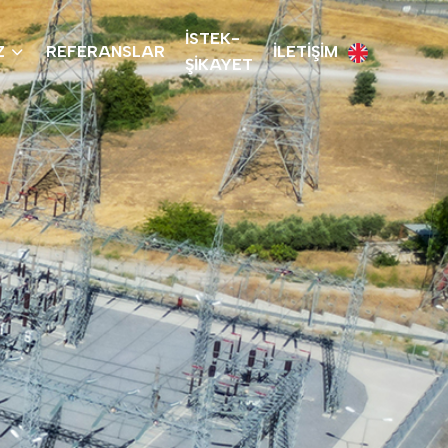
İSTEK-
Z
REFERANSLAR
İLETİŞİM
ŞİKAYET