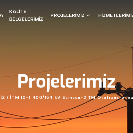
KALİTE
DA
PROJELERİMİZ
HİZMETLERİMİ
BELGELERİMİZ
A ENE
Projelerimiz
İZ
/
İTM
10-1
400/154
kV
Samsun-2
TM
Ototransforma