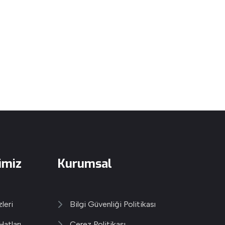
imiz
Kurumsal
leri
Bilgi Güvenliği Politikası
Hatları
Çerez Politikası