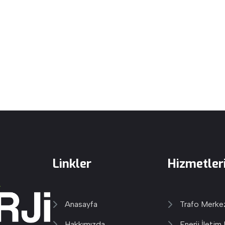
Linkler
Hizmetler
Anasayfa
Trafo Merkez
Hakkımızda
Enerji İletim 